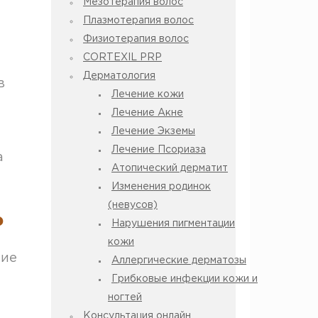
Мезотерапия волос
Плазмотерапия волос
Физиотерапия волос
CORTEXIL PRP
Дерматология
в
Лечение кожи
Лечение Акне
Лечение Экземы
Лечение Псориаза
а
Атопический дерматит
я
Изменения родинок
(невусов)
?
Нарушения пигментации
кожи
ние
Аллергические дерматозы
Грибковые инфекции кожи и
ногтей
Консультация онлайн