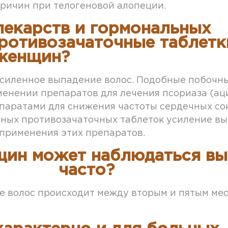
причин при телогеновой алопеции.
 лекарств и гормональных
противозачаточные таблетк
женщин?
усиленное выпадение волос. Подобные побочн
нении препаратов для лечения псориаза (ацит
епаратами для снижения частоты сердечных со
ных противозачаточных таблеток усиление вы
 применения этих препаратов.
щин может наблюдаться вы
часто?
е волос происходит между вторым и пятым мес