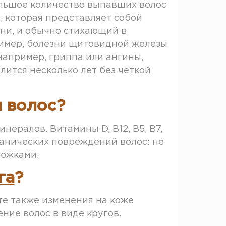
ольшое количество выпавших волос
я, которая представляет собой
ени, и обычно стихающий в
ример, болезни щитовидной железы
например, гриппа или ангины,
лится несколько лет без четкой
 волос?
ералов. Витамины D, B12, B5, B7,
ханических повреждений волос: не
тюжками.
га
?
те также изменения на коже
ние волос в виде кругов.