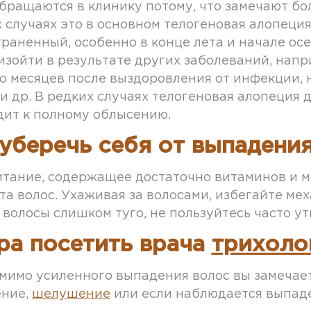
бращаются в клинику потому, что замечают б
х случаях это в основном телогеновая алопеци
раненный, особенно в конце лета и начале ос
изойти в результате других заболеваний, нап
ко месяцев после выздоровления от инфекции, 
и др. В редких случаях телогеновая алопеция д
одит к полному облысению.
уберечь себя от выпадения
тание, содержащее достаточно витаминов и мин
та волос. Ухаживая за волосами, избегайте ме
 волосы слишком туго, не пользуйтесь часто у
ра посетить врача
трихоло
омимо усиленного выпадения волос вы замечае
ение,
шелушение
или если наблюдается выпаде