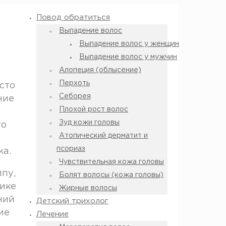
Повод обратиться
Выпадение волос
Выпадение волос у женщин
Выпадение волос у мужчин
Алопеция (облысение)
Перхоть
сто
Себорея
ние
Плохой рост волос
Зуд кожи головы
то
Атопический дерматит и
псориаз
ка.
Чувствительная кожа головы
пу,
Болят волосы (кожа головы)
нике
Жирные волосы
ний
Детский трихолог
ие
Лечение