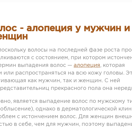
ос - алопеция у мужчин и
енщин
поскольку волосы на последней фазе роста про
лкиваются с состоянием, при котором истонче
термин выпадения волос —
алопеция
, которая
 или распространяться на всю кожу головы. Э
ивающая как мужчин, так и женщин. С ней
представительниц прекрасного пола она неред
но, является выпадение волос по мужскому ти
 облысение), однако в дерматологической кли
облем с истончением волос. Для женщин внеш
стью в себе, чем для мужчин, поэтому выпаден