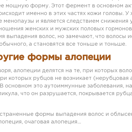
ее мощную форму. Этот фермент в основном ак
оисходит именно в этих частях кожи головы. 
е менопаузы и является следствием снижения
тношения женских и мужских половых гормонов
я выпадения волос, но замечают, что волосы и
бычного, а становятся все тоньше и тоньше.
ругие формы алопеции
оря, алопеции делятся на те, при которых во
при которых рубцов не возникает (нерубцовая 
 В основном это аутоиммунные заболевания, на
икула, что он разрушается, покрывается рубц
страненные формы выпадения волос и облысен
опеция, очаговая алопеция...