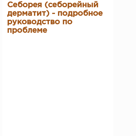
Себорея (себорейный
дерматит) - подробное
руководство по
проблеме
Себорея
, часто называемая
себорейным
дерматитом
, — это хроническое
воспалительное состояние кожи, которое
чаще всего проявляется на коже головы и
других участках с активными сальными
железами. Хотя термин «себорея» может
звучать как «избыток жира», на самом деле
это сложное состояние, включающее
нарушения процесса обновления кожи,
воспалительную реакцию и изменение
микрофлоры кожи. На коже головы оно часто
сопровождается перхотью, зудом и