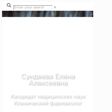
✕
Трихолог Алматы
Сундеева Елена
Алексеевна
Кандидат медицинских наук
Клинический фармаколог