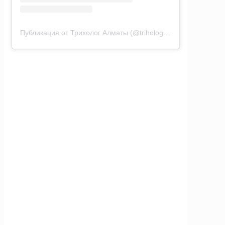
Публикация от Трихолог Алматы (@trihologalmaty)
Диагностика себореи: на лице
и кожи головы
Первый вопрос - установить природу себореи,
постоянную или приобретенную, что позволит
принять соответствующие меры и найти
решения.
Необходимо выяснить все о повседневном
уходе, здоровье, сопутствующих
заболеваниях или анализе морфологических
тестов
Если анализы ранее не проводились, следует