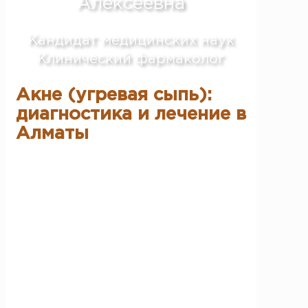
Алексеевна
Кандидат медицинских наук
Клинический фармаколог
Акне (угревая сыпь):
диагностика и лечение в
Алматы
Акне, или угревая сыпь, — одно из самых
распространённых хронических заболеваний
кожи, с которым сталкиваются подростки и
взрослые. По данным дерматологов,
различные формы акне встречаются более
чем у 80 % людей в возрасте до 25 лет, а у
значительной части пациентов проблема
сохраняется и во взрослом возрасте. В