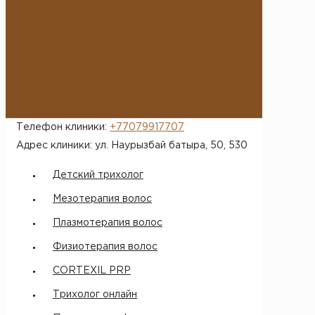
*
После отправки заявки с вами
свяжется администратор и
произведет запись в рабочее
время
Телефон клиники:
+77079917707
Адрес клиники: ул. Наурызбай батыра, 50​, 530
Детский трихолог
Мезотерапия волос
Плазмотерапия волос
Физиотерапия волос
CORTEXIL PRP
Трихолог онлайн