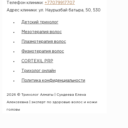
Телефон клиники:
+77079917707
Адрес клиники: ул. Наурызбай батыра, 50​, 530
Детский трихолог
Мезотерапия волос
Плазмотерапия волос
Физиотерапия волос
CORTEXIL PRP
Трихолог онлайн
Политика конфиденциальности
2026 © Трихолог Алматы | Сундеева Елена
Алексеевна | эксперт по здоровью волос и кожи
головы