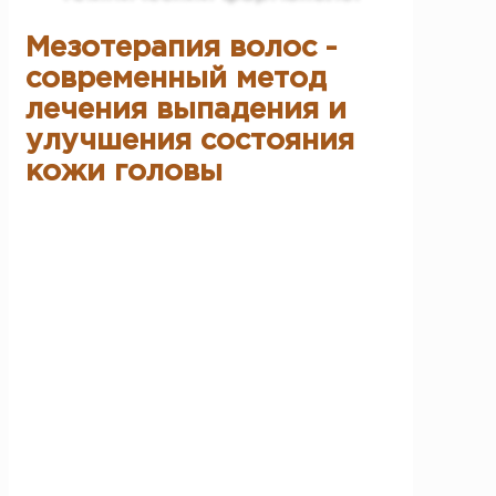
Мезотерапия волос -
современный метод
лечения выпадения и
улучшения состояния
кожи головы
Мезотерапия волос
- это инъекционная
методика, применяемая в трихологии для
лечения выпадения волос, улучшения их
качества и нормализации состояния кожи
головы.
Метод основан на введении активных веществ
непосредственно в кожу головы - в область
расположения волосяных фолликулов.
В международной практике мезотерапия