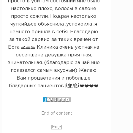
просто в убитом состоянии,мне было
настолько плохо, волосы в салоне
просто сожгли. Но,врач настолько
чуткий,все объяснила ,успокоила ,я
немного пришла в себя. Благодарю
за такой сервис ,за таких врачей от
Бога 🙏🙏🙏 Клиника очень уютная,на
ресепшене девушка приятная,
внимательная. (благодарю за чай,мне
показался самым вкусным) Желаю
Вам процветания и побольше
бладарных пациентов 🙌🙌🙌❤️❤️❤️❤️
1
2
3
4
5
6
7
End of content
Еще