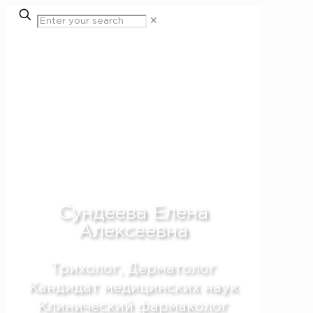
✕
Мезотерапия волос в Алматы
Сундеева Елена
Алексеевна
Трихолог, Дерматолог
Кандидат медицинских наук
Клинический фармаколог