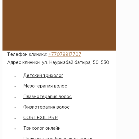
*
После отправки заявки с вами
свяжется администратор и
произведет запись в рабочее
время
Телефон клиники:
+77079917707
Адрес клиники: ул. Наурызбай батыра, 50​, 530
Детский трихолог
Мезотерапия волос
Плазмотерапия волос
Физиотерапия волос
CORTEXIL PRP
Трихолог онлайн
Политика конфиденциальности