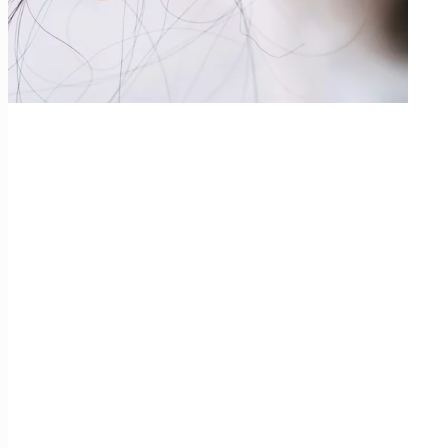
Проблемы с волосами и кожей головы встречаются не только
перхотью или другими симптомами, которые требуют внимани
специализируется на особенностях волос и кожи головы у ма
Детская трихология - отдельная часть дерматологической п
наследственные факторы болезней. Специалист помогает оп
Особенности волос у детей
У детей структура волос и кожа головы отличаются от взро
волосы ещё формируются и могут быть тонкими или ре
смена волос (например, переход от мягких пушистых в