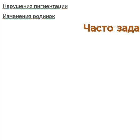
Нарушения пигментации
Изменения родинок
Часто зада
Что такое трихология?
Трихология - это медицинская специальность, зани
Почему я теряю волосы?
Потеря волос может быть вызвана различными факто
медицинские состояния и другие внешние воздейст
Основные причины облысения у мужчин и женщин?
У мужчин наиболее распространенной причиной об
облысение), у женщин - также андрогенетическая 
Как правильно и часто мыть голову?
Мытье головы - процесс вымывания с поверхности о
При частом мытье головы волосы будут жирными и 