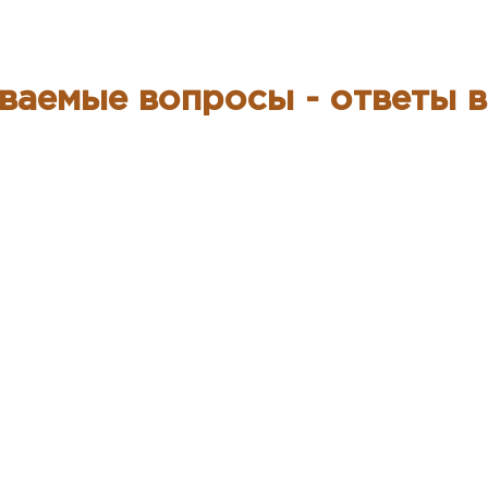
ваемые вопросы - ответы 
мающаяся изучением и лечением проблем, связанных 
рами, такими как генетика, гормональные изменения,
вия.
лысения является андрогенетическая алопеция (пр
алопеция, но с более сложными гормональными аспек
роговевших слущенных чешуек, излишки себума - сек
пачкаться больше и это связано с повышением актив