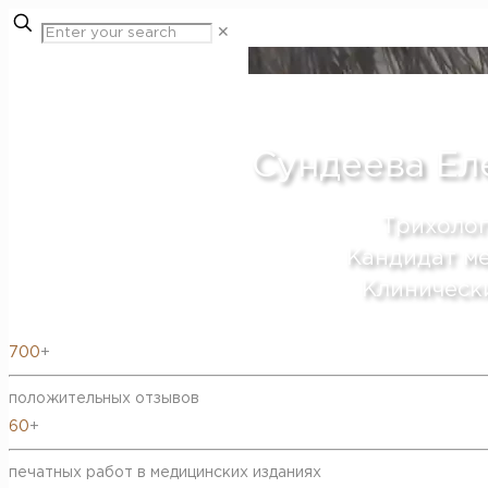
✕
Эксперт по здоровью волос и кожи головы
Сундеева Ел
Трихолог
Кандидат м
Клиническ
700
+
положительных отзывов
60
+
печатных работ в медицинских изданиях