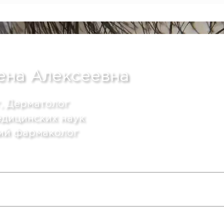
ена Алексеевна
, Дерматолог
едицинских наук
ий фармаколог