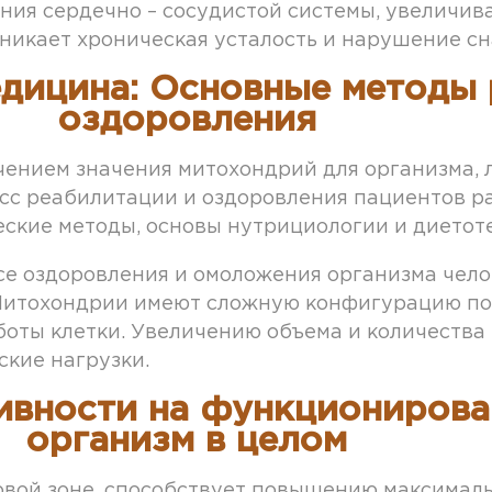
ния сердечно – сосудистой системы, увеличив
никает хроническая усталость и нарушение сн
дицина: Основные методы 
оздоровления
ением значения митохондрий для организма, л
сс реабилитации и оздоровления пациентов р
еские методы, основы нутрициологии и диетот
е оздоровления и омоложения организма чело
 Митохондрии имеют сложную конфигурацию по
боты клетки. Увеличению объема и количества
кие нагрузки.
ивности на функционирова
организм в целом
овой зоне, способствует повышению максимал