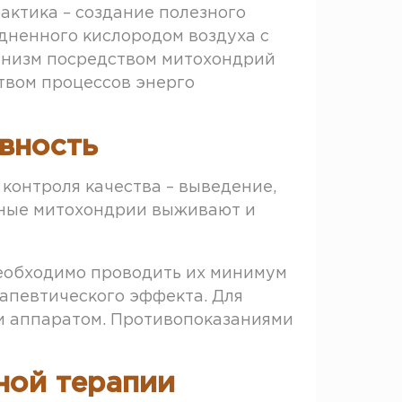
ктика – создание полезного
дненного кислородом воздуха с
ганизм посредством митохондрий
твом процессов энерго
вность
контроля качества – выведение,
вные митохондрии выживают и
необходимо проводить их минимум
рапевтического эффекта. Для
и аппаратом. Противопоказаниями
ной терапии