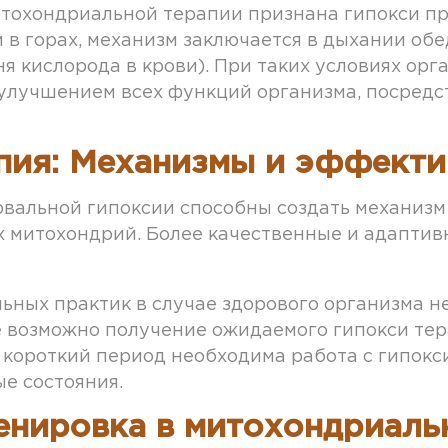
охондриальной терапии признана гипокси пра
в горах, механизм заключается в дыхании обе
я кислорода в крови). При таких условиях ор
 улучшением всех функций организма, посредс
пия: Механизмы и эффекти
вальной гипоксии способны создать механизм 
 митохондрий. Более качественные и адапти
льных практик в случае здорового организма 
ае возможно получение ожидаемого гипокси те
 короткий период необходима работа с гипокс
ые состояния.
енировка в митохондриаль