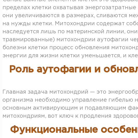
пределах клетки охватывая энергозатратные з
они увеличиваются в размерах, сливаются м
на нужды клетки. Митохондрии содержат собс
наследуется лишь по материнской линии, они
травмированные) митохондрии аутофагии чер
болезни клетки процесс обновления митохон
энергии для жизни клетки уменьшается, и кле
Роль аутофагии и обнов
Главная задача митохондрий — это энергооб
организма необходимо управление гибелью н
основным активирующим и подавляющим факто
митохондриям, вот ключ к продления здоровог
Функциональные особенн