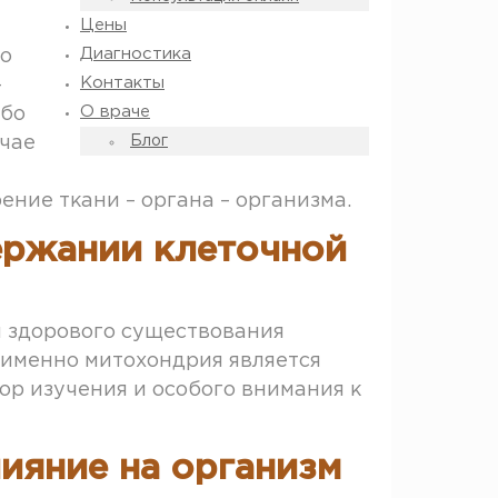
Цены
Диагностика
но
Контакты
–
О враче
ибо
чае
Блог
ение ткани – органа – организма.
ержании клеточной
я здорового существования
 именно митохондрия является
р изучения и особого внимания к
ияние на организм