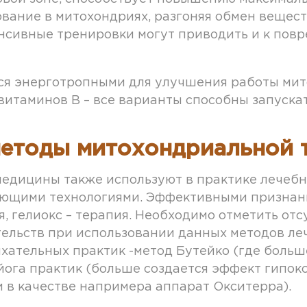
вание в митохондриях, разгоняя обмен вещест
нсивные тренировки могут приводить и к пов
я энерготропными для улучшения работы митох
 витаминов В – все варианты способны запуск
етоды митохондриальной 
едицины также используют в практике лечебн
щими технологиями. Эффективными признаны
, гелиокс – терапия. Необходимо отметить от
ельств при использовании данных методов ле
ыхательных практик -метод Бутейко (где боль
йога практик (больше создается эффект гипок
 в качестве напримера аппарат Окситерра).