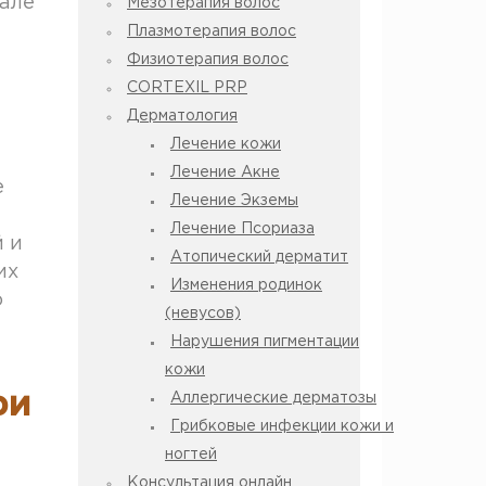
чале
Мезотерапия волос
Плазмотерапия волос
Физиотерапия волос
CORTEXIL PRP
Дерматология
Лечение кожи
Лечение Акне
е
Лечение Экземы
Лечение Псориаза
 и
Атопический дерматит
их
Изменения родинок
о
(невусов)
Нарушения пигментации
кожи
ри
Аллергические дерматозы
Грибковые инфекции кожи и
ногтей
Консультация онлайн