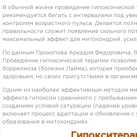
В обычной жизни проведение гипоксической 
рекомендуется бегать с интервалами под увел
контролем возрастного пульса. Делается по
правильности служит появление сильного пот
максимальный эффект для митохондрий, усил
По данным Прокопова Аркадия Федоровича, б
Проведение гипоксической терапии позволяет
боррелиоза (болезни Лайма), которая приобр
здоровьем, но своиv присутствием в организ
Одним из наиболее эффективным методом мит
эффекта гипоксии сравнимого с пребыванием 
созданием условий сатурации (падение уровн
включает процесс адаптации и обновления с
образования в митохондриях.
Гипокситера