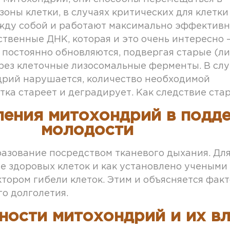
оны клетки, в случаях критических для клетки
ежду собой и работают максимально эффектив
твенные ДНК, которая и это очень интересно 
 постоянно обновляются, подвергая старые (л
ез клеточные лизосомальные ферменты. В слу
дрий нарушается, количество необходимой
тка стареет и деградирует. Как следствие стар
ления митохондрий в подд
молодости
разование посредством тканевого дыхания. Дл
е здоровых клеток и как установлено учеными
ром гибели клеток. Этим и объясняется факто
о долголетия.
ости митохондрий и их вл