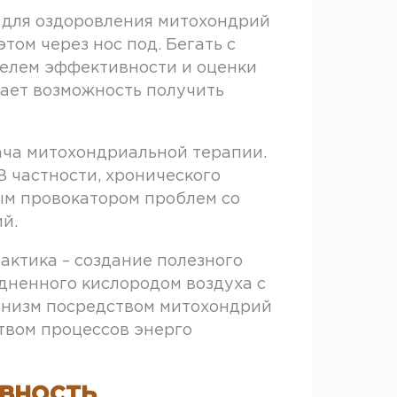
 для оздоровления митохондрий
том через нос под. Бегать с
телем эффективности и оценки
дает возможность получить
ача митохондриальной терапии.
 частности, хронического
ым провокатором проблем со
й.
ктика – создание полезного
дненного кислородом воздуха с
ганизм посредством митохондрий
твом процессов энерго
вность