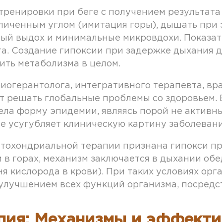
тренировки при беге с получением результата
иченным углом (имитация горы), дышать при э
лный выдох и минимальные микровдохи. Показа
а. Создание гипоксии при задержке дыхания 
ить метаболизма в целом.
иогерантолога, интегративного терапевта, вр
 решать глобальные проблемы со здоровьем. В
ела форму эпидемии, являясь порой не активн
ме усугубляет клиническую картину заболевани
охондриальной терапии признана гипокси пра
в горах, механизм заключается в дыхании обе
я кислорода в крови). При таких условиях ор
 улучшением всех функций организма, посредс
пия: Механизмы и эффекти