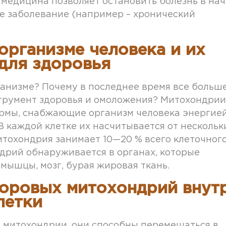
медицина позволяет остановить болезнь в на
е заболевание (например – хронический
организме человека и их
 для здоровья
рганизме? Почему в последнее время все больш
трумент здоровья и омоложения? Митохондрии
рмы, снабжающие организм человека энергией
В каждой клетке их насчитывается от нескольк
Митохондрия занимает 10—20 % всего клеточног
дрий обнаруживается в органах, которые
мышцы, мозг, бурая жировая ткань.
доровых митохондрий внут
летки
 митохондрии, они способны перемещаться в