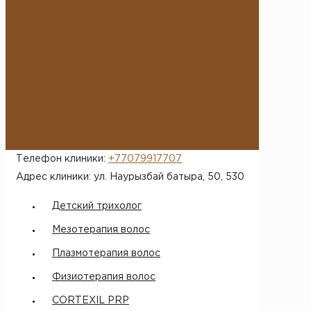
персональных данных.
*
После отправки заявки с вами
свяжется администратор и
произведет запись в рабочее
время
Телефон клиники:
+77079917707
Адрес клиники: ул. Наурызбай батыра, 50​, 530
Детский трихолог
Мезотерапия волос
Плазмотерапия волос
Физиотерапия волос
CORTEXIL PRP