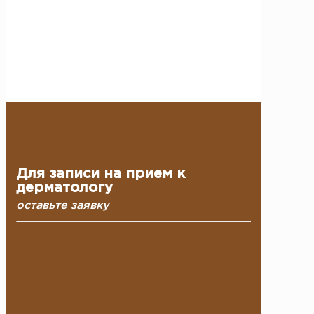
индивидуальный план лечения.
Запишитесь на консультацию и начните
профессиональное лечение нарушений
пигментации кожи.
Для записи на прием к
дерматологу
оставьте заявку
Ваше имя: