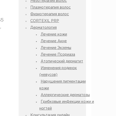
Мезотерапия волос
Плазмотерапия волос
Физиотерапия волос
65
CORTEXIL PRP
,
Дерматология
Лечение кожи
Лечение Акне
Лечение Экземы
Лечение Псориаза
Атопический дерматит
Изменения родинок
(невусов)
Нарушения пигментации
кожи
Аллергические дерматозы
Грибковые инфекции кожи и
ногтей
Консультация онлайн